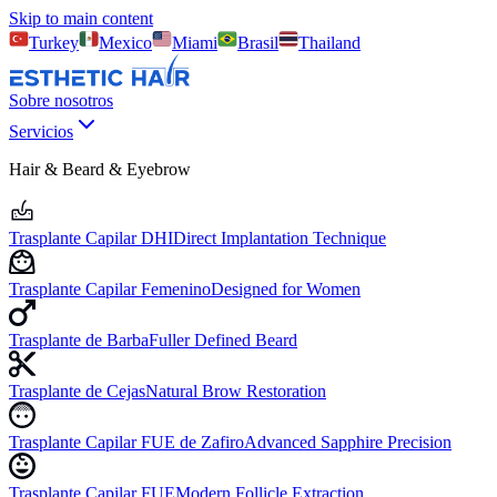
Skip to main content
Turkey
Mexico
Miami
Brasil
Thailand
Sobre nosotros
Servicios
Hair & Beard & Eyebrow
Trasplante Capilar DHI
Direct Implantation Technique
Trasplante Capilar Femenino
Designed for Women
Trasplante de Barba
Fuller Defined Beard
Trasplante de Cejas
Natural Brow Restoration
Trasplante Capilar FUE de Zafiro
Advanced Sapphire Precision
Trasplante Capilar FUE
Modern Follicle Extraction