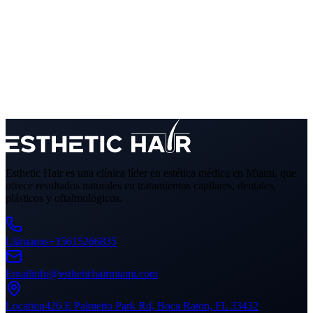
Esthetic Hair es una clínica líder en estética médica en Miami, que
ofrece resultados naturales en tratamientos capilares, dentales,
plásticos y oftalmológicos.
Llámanos
+15615266835
Email
info@esthetichairmiami.com
Location
426 E Palmetto Park Rd, Boca Raton, FL 33432