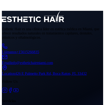
Esthetic Hair es una clínica líder en estética médica en Miami, que
ofrece resultados naturales en tratamientos capilares, dentales,
plásticos y oftalmológicos.
Llámanos
+15615266835
Email
info@esthetichairmiami.com
Location
426 E Palmetto Park Rd, Boca Raton, FL 33432
Follow Us
Servicios