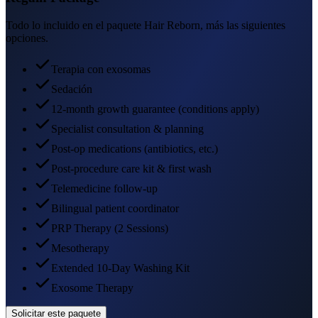
Todo lo incluido en el paquete Hair Reborn, más las siguientes
opciones.
Terapia con exosomas
Sedación
12-month growth guarantee (conditions apply)
Specialist consultation & planning
Post-op medications (antibiotics, etc.)
Post-procedure care kit & first wash
Telemedicine follow-up
Bilingual patient coordinator
PRP Therapy (2 Sessions)
Mesotherapy
Extended 10-Day Washing Kit
Exosome Therapy
Solicitar este paquete