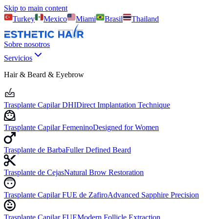
Skip to main content
Turkey
Mexico
Miami
Brasil
Thailand
Sobre nosotros
Servicios
Hair & Beard & Eyebrow
Trasplante Capilar DHI
Direct Implantation Technique
Trasplante Capilar Femenino
Designed for Women
Trasplante de Barba
Fuller Defined Beard
Trasplante de Cejas
Natural Brow Restoration
Trasplante Capilar FUE de Zafiro
Advanced Sapphire Precision
Trasplante Capilar FUE
Modern Follicle Extraction