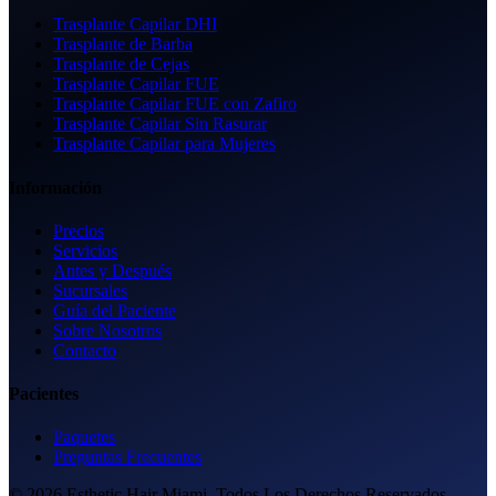
Trasplante Capilar DHI
Trasplante de Barba
Trasplante de Cejas
Trasplante Capilar FUE
Trasplante Capilar FUE con Zafiro
Trasplante Capilar Sin Rasurar
Trasplante Capilar para Mujeres
Información
Precios
Servicios
Antes y Después
Sucursales
Guía del Paciente
Sobre Nosotros
Contacto
Pacientes
Paquetes
Preguntas Frecuentes
© 2026 Esthetic Hair Miami. Todos Los Derechos Reservados.